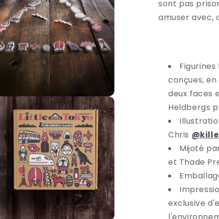
sont pas priso
s
amuser avec, o
être
ale
Figurines
conçues, en 
deux faces 
rir
Heldbergs p
ia
Illustrati
s
Chris
@kill
être
Mijoté pa
ale
et Thade Pr
Emballag
Impression
exclusive d
l'environnem