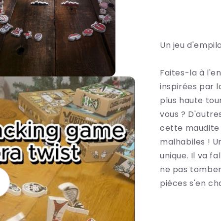
Un jeu d'empil
Faites-la à l'e
rir
inspirées par l
ia
plus haute tou
s
vous ? D'autres
être
cette maudite 
ale
malhabiles ! U
unique. Il va f
ne pas tomber 
pièces s'en ch
re
déo