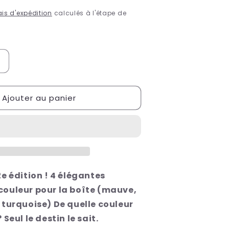
ais d'expédition
calculés à l'étape de
Augmenter
a
quantité
Ajouter au panier
de
ittle
Tokyo
2e édition ! 4 élégantes
couleur pour la boîte (mauve,
t turquoise) De quelle couleur
 Seul le destin le sait.