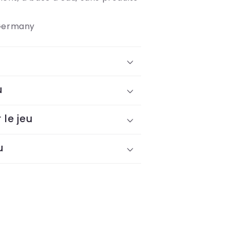
Germany
u
 le jeu
u