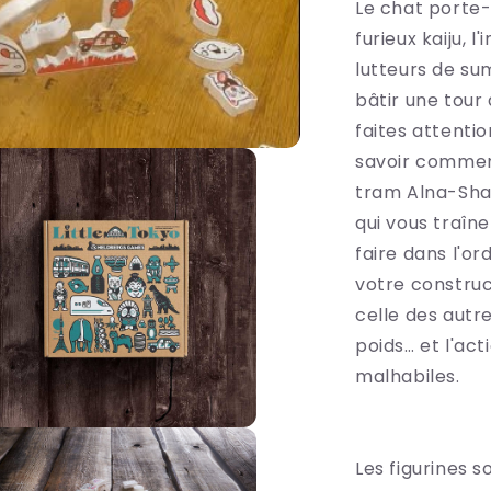
Le chat porte
furieux kaiju, 
lutteurs de su
bâtir une tour 
faites attentio
savoir commen
tram Alna-Shar
qui vous traîne
faire dans l'or
votre construc
celle des autr
poids… et l'act
malhabiles.
rir
Les figurines s
ia