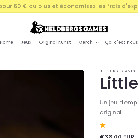
ur 60 € ou plus et économisez les frais d'exp
Home
Jeux
Original Kunst
Merch
Ça, c'est nou
HELDBERGS GAMES
Litt
Un jeu d'emp
original
Prix
€38,00 EUR