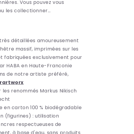
nnières. Vous pouvez vous
u les collectionner…
 très détaillées amoureusement
hêtre massif, imprimées sur les
et fabriquées exclusivement pour
ar HABA en Haute-Franconie
ons de notre artiste préféré,
erartworx
r les renommés Markus Nikisch
echt
e en carton 100 % biodégradable
 (figurines) : utilisation
'encres respectueuses de
ent, à base d'eau, sans produits