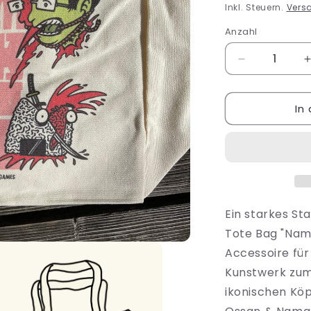
Preis
Inkl. Steuern.
Vers
Anzahl
Verringere
die
Menge
In
für
f
Tote
Bag
„Namakubi&q
Ein starkes St
Tote Bag "Nama
Accessoire für
Kunstwerk zum
ikonischen Köp