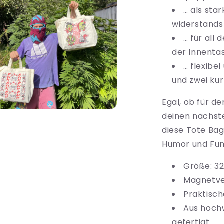
al
… als sta
nen
widerstands
… für all 
der Innenta
… flexibe
und zwei kur
Egal, ob für d
ien
deinen nächste
diese Tote Bag
al
nen
Humor und Funk
Größe: 3
Magnetve
Praktisch
Aus hoch
gefertigt