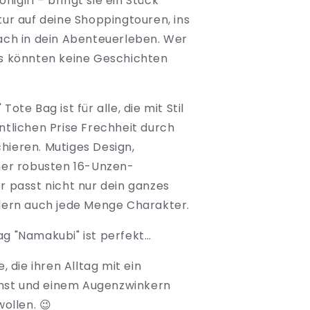
igiri – bringt sie ein Stück
tur auf deine Shoppingtouren, ins
ach in dein Abenteuerleben. Wer
gs könnten keine Geschichten
Tote Bag ist für alle, die mit Stil
ntlichen Prise Frechheit durch
ieren. Mutiges Design,
ner robusten 16-Unzen-
r passt nicht nur dein ganzes
dern auch jede Menge Charakter.
g "Namakubi" ist perfekt…
e, die ihren Alltag mit ein
nst und einem Augenzwinkern
ollen. 😉