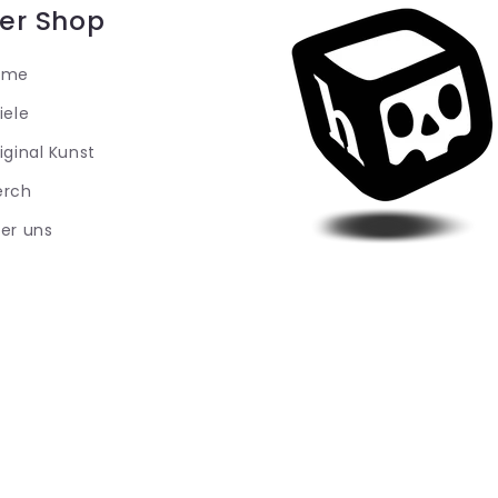
er Shop
ome
iele
iginal Kunst
erch
er uns