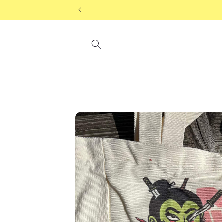
Direkt
hrägen Games.
zum
Inhalt
Zu
Produktinformationen
springen