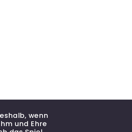
deshalb, wenn
Ruhm und Ehre
ch das Spiel