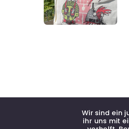
Medien
10
in
Modal
öffnen
Wir sind ein
ihr uns mit 
verhelft. B