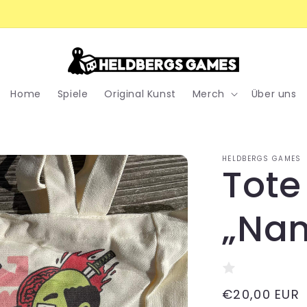
Für 60,00 € bestellen und Versand sparen!
Home
Spiele
Original Kunst
Merch
Über uns
HELDBERGS GAMES
Tote
„Na
Normaler
€20,00 EUR