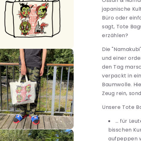
Ossan & Namaon
japanische Kul
Büro oder einf
sagt, Tote Ba
erzählen?
Die "Namakubi" 
ien
und einer orde
al
den Tag marsch
nen
verpackt in ei
Baumwolle. Hie
Zeug rein, son
Unsere Tote Ba
… für Leut
bisschen Ku
ien
aufpeppen w