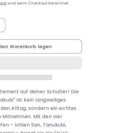
and
wird beim Checkout berechnet
Erhöhe
die
Menge
 den Warenkorb legen
ür
Tote
Bag
uot;
„Namakubi&quot;
atement auf deiner Schulter! Die
kubi" ist kein langweiliges
 den Alltag, sondern ein echtes
 Mitnehmen. Mit den vier
fen – Ichien San, Tanukubi,