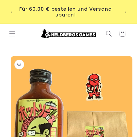
Direkt
S.
zum
Für 60,00 € bestellen und Versand
ere
Inhalt
sparen!
.
Warenkorb
duktinformationen
ingen