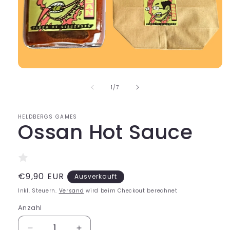
Medien
1
von
in
1
/
7
Modal
öffnen
HELDBERGS GAMES
Ossan Hot Sauce
Normaler
€9,90 EUR
Ausverkauft
Preis
Inkl. Steuern.
Versand
wird beim Checkout berechnet
Anzahl