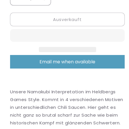
Verringere
Erhöhe
die
die
Menge
Menge
Ausverkauft
für
für
Ossan
Ossan
Hot
Hot
Sauce
Sauce
Email me when available
Unsere
Namakubi
Interpretation im Heldbergs
Games Style. Kommt in 4 verschiedenen Motiven
in unterschiedlichen Chili Saucen. Hier geht es
nicht ganz so brutal scharf zur Sache wie beim
historischen Kampf mit glänzenden Schwertern.