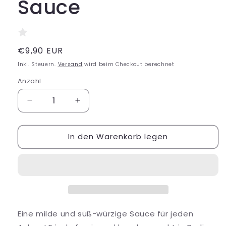
Sauce
Normaler
€9,90 EUR
Preis
Inkl. Steuern.
Versand
wird beim Checkout berechnet
Anzahl
Verringere
Erhöhe
die
die
Menge
Menge
In den Warenkorb legen
für
für
Salaryman
Salaryman
Hot
Hot
Sauce
Sauce
Eine milde und süß-würzige Sauce für jeden