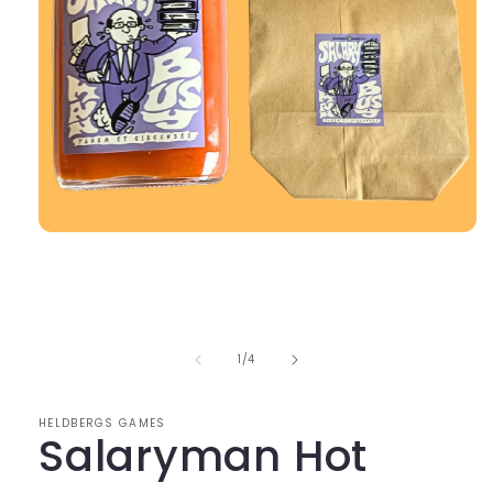
Medien
1
in
Modal
öffnen
von
1
/
4
HELDBERGS GAMES
Salaryman Hot