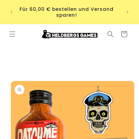
Direkt
S.
zum
Für 60,00 € bestellen und Versand
ere
Inhalt
sparen!
.
Warenkorb
duktinformationen
ingen