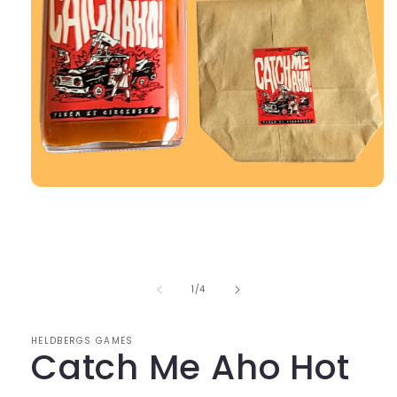
Medien
1
in
Modal
öffnen
von
1
/
4
HELDBERGS GAMES
Catch Me Aho Hot