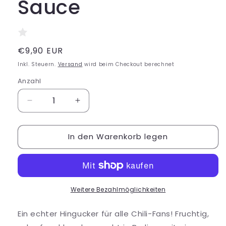
Sauce
Normaler
€9,90 EUR
Preis
Inkl. Steuern.
Versand
wird beim Checkout berechnet
Anzahl
Verringere
Erhöhe
die
die
Menge
Menge
In den Warenkorb legen
für
für
Catch
Catch
Me
Me
Aho
Aho
Hot
Hot
Sauce
Sauce
Weitere Bezahlmöglichkeiten
Ein echter Hingucker für alle Chili-Fans! Fruchtig,