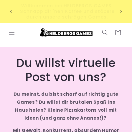
Direkt
S.
zum
Für 60,00 € bestellen und Versand
ere
Inhalt
sparen!
.
Warenkorb
Du willst virtuelle
Post von uns?
Du meinst, du bist scharf auf richtig gute
Games? Du willst dir brutalen Spaß ins
Haus holen? Kleine Pizzakartons voll mit
Ideen (und ganz ohne Ananas!)?
Mit Gewalt, Konkurrenz, absurdem Humor